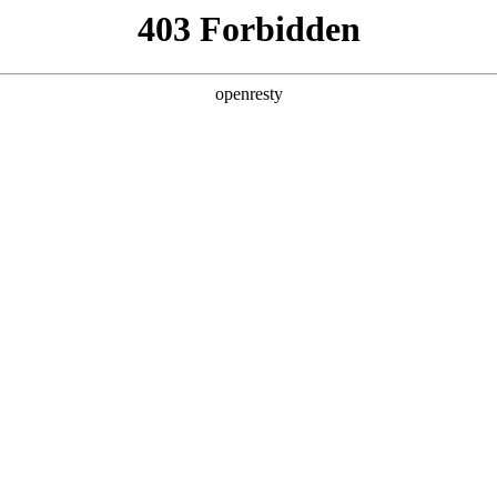
店查询
关于z6com·尊龙
NCE
预约保养
扫码下载并登录长城汽车App